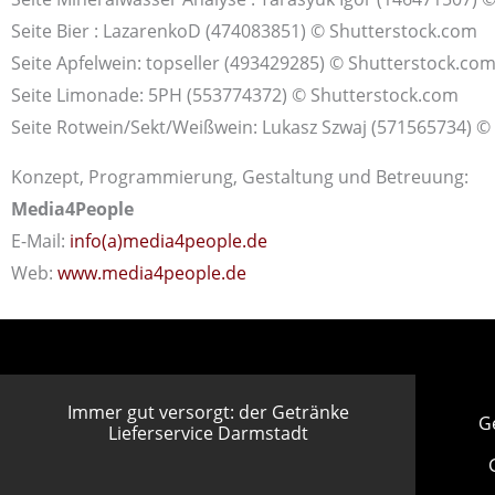
Seite Bier : LazarenkoD (474083851) © Shutterstock.com
Seite Apfelwein: topseller (493429285) © Shutterstock.co
Seite Limonade: 5PH (553774372) © Shutterstock.com
Seite Rotwein/Sekt/Weißwein: Lukasz Szwaj (571565734) ©
Konzept, Programmierung, Gestaltung und Betreuung:
Media4People
E-Mail:
info(a)media4people.de
Web:
www.media4people.de
Immer gut versorgt: der Getränke
G
Lieferservice Darmstadt