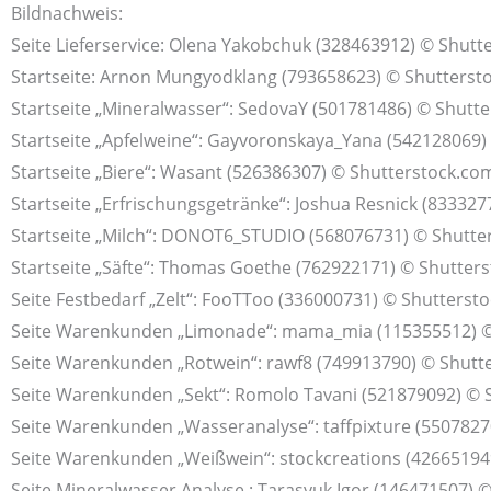
Bildnachweis:
Seite Lieferservice: Olena Yakobchuk (328463912) © Shutt
Startseite: Arnon Mungyodklang (793658623) © Shutterst
Startseite „Mineralwasser“: SedovaY (501781486) © Shutt
Startseite „Apfelweine“: Gayvoronskaya_Yana (542128069)
Startseite „Biere“: Wasant (526386307) © Shutterstock.co
Startseite „Erfrischungsgetränke“: Joshua Resnick (83332
Startseite „Milch“: DONOT6_STUDIO (568076731) © Shutte
Startseite „Säfte“: Thomas Goethe (762922171) © Shutter
Seite Festbedarf „Zelt“: FooTToo (336000731) © Shutterst
Seite Warenkunden „Limonade“: mama_mia (115355512) ©
Seite Warenkunden „Rotwein“: rawf8 (749913790) © Shutt
Seite Warenkunden „Sekt“: Romolo Tavani (521879092) © 
Seite Warenkunden „Wasseranalyse“: taffpixture (550782
Seite Warenkunden „Weißwein“: stockcreations (42665194
Seite Mineralwasser Analyse : Tarasyuk Igor (146471507) 