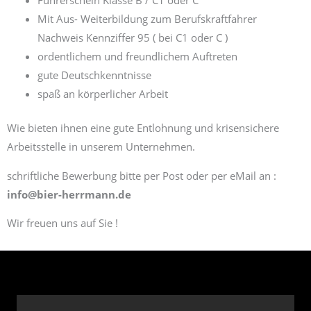
Führerschein Klasse B / C1 oder C
Mit Aus- Weiterbildung zum Berufskraftfahrer
Nachweis Kennziffer 95 ( bei C1 oder C )
ordentlichem und freundlichem Auftreten
gute Deutschkenntnisse
spaß an körperlicher Arbeit
Wie bieten ihnen eine gute Entlohnung und krisensichere
Arbeitsstelle in unserem Unternehmen.
schriftliche Bewerbung bitte per Post oder per eMail an :
info@bier-herrmann.de
Wir freuen uns auf Sie !